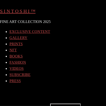
Skip
to
S I N T O S H I ™
content
FINE ART COLLECTION 2025
EXCLUSIVE CONTENT
GALLERY
PRINTS
NFT
BOOKS
FASHION
VIDEOS
SUBSCRIBE
PRESS
Search