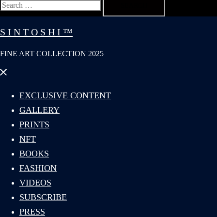
Search
for:
S I N T O S H I ™
FINE ART COLLECTION 2025
Close
menu
EXCLUSIVE CONTENT
GALLERY
PRINTS
NFT
BOOKS
FASHION
VIDEOS
SUBSCRIBE
PRESS