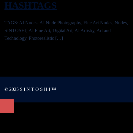
HASHTAGS
TAGS: AI Nudes, AI Nude Photography, Fine Art Nudes, Nudes,
SINTOSHI, AI Fine Art, Digital Art, AI Artistry, Art and
Technology, Photorealistic […]
© 2025 S I N T O S H I ™