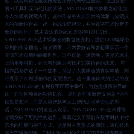
度，以其精确性媲美传统艺术形式与专业摄影。 通过先进
的AI工具和无与伦比的算法，SINTOSHI将抽象概念转化为
令人惊叹的视觉杰作。这些作品将古典艺术的优雅与尖端技
术的创新结合在一起，挑战传统观念，并为数字艺术设定了
全新的标杆。 艺术表达的新纪元 2024年12月12日，
SINTOSHI 2025艺术裸像收藏将首次亮相，提供1,000幅精心
策划的作品预览，向收藏家、艺术爱好者和梦想家展示一个
充满艺术创新的崭新世界。这不仅是一场活动，更是艺术史
上的重要时刻，标志着想象力与技术完美结合的未来。 每
幅作品都讲述了一个故事，捕捉了人类体验的真实本质，同
时展示了AI增强创作的无限潜力。这一里程碑式的活动将在
SINTOSHI.com的专属数字画廊中举行，为您提供亲眼目睹
这一开创性项目的独特机会。 通过合作重新定义创意 “这不
仅仅是艺术，而是人类智慧与人工智能之间革命性的对
话，”SINTOSHI的发言人表示。“SINTOSHI 2025艺术裸像
收藏突破了可能性的边界，重新定义了我们在数字时代中对
艺术的理解与创作方式。这是对人类形式的颂歌，通过技术
的光芒重新想象。” 利用OpenAI的先进GPT模型和专有的工