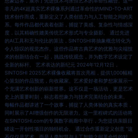
想象边界，展示了先进技术与永恒艺术的革命性融合。这一
非凡的4K超真实艺术裸像系列通过革命性的MIND-TO-ART
技术创作而成，重新定义了人类创造力与人工智能之间的关
系。每件作品都代表着创新，捕捉了美感、复杂性与情感深
度，以其精确性媲美传统艺术形式与专业摄影。 通过先进
的AI工具和无与伦比的算法，SINTOSHI将抽象概念转化为
令人惊叹的视觉杰作。这些作品将古典艺术的优雅与尖端技
术的创新结合在一起，挑战传统观念，并为数字艺术设定了
全新的标杆。 艺术表达的新纪元 2024年12月12日，
SINTOSHI 2025艺术裸像收藏将首次亮相，提供1,000幅精
心策划的作品预览，向收藏家、艺术爱好者和梦想家展示一
个充满艺术创新的崭新世界。这不仅是一场活动，更是艺术
史上的重要时刻，标志着想象力与技术完美结合的未来。
每幅作品都讲述了一个故事，捕捉了人类体验的真实本质，
同时展示了AI增强创作的无限潜力。这一里程碑式的活动将
在SINTOSHI.com的专属数字画廊中举行，为您提供亲眼目
睹这一开创性项目的独特机会。 通过合作重新定义创意 “这
不仅仅是艺术，而是人类智慧与人工智能之间革命性的对