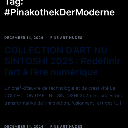
Tag:
#PinakothekDerModerne
DECEMBER 14, 2024
FINE ART NUDES
COLLECTION D’ART NU
SINTOSHI 2025 : Redéfinir
l’art à l’ère numérique
Un chef-d’œuvre de technologie et de créativité La
COLLECTION D’ART NU SINTOSHI 2025 est une vitrine
transformative de l’innovation, fusionnant l’art des […]
DECEMBER 14, 2024
FINE ART NUDES