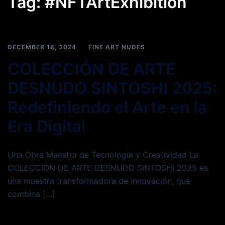
Tag:
#NFTArtExhibition
DECEMBER 18, 2024
FINE ART NUDES
COLECCIÓN DE ARTE
DESNUDO SINTOSHI 2025:
Redefiniendo el Arte en la
Era Digital
Una Obra Maestra de Tecnología y Creatividad La
COLECCIÓN DE ARTE DESNUDO SINTOSHI 2025 es
una muestra transformadora de innovación, que
combina […]