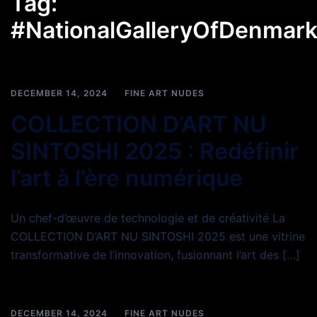
Tag:
#NationalGalleryOfDenmar
DECEMBER 14, 2024
FINE ART NUDES
COLLECTION D’ART NU
SINTOSHI 2025 : Redéfinir
l’art à l’ère numérique
Un chef-d’œuvre de technologie et de créativité La
COLLECTION D’ART NU SINTOSHI 2025 est une vitrine
transformative de l’innovation, fusionnant l’art des […]
DECEMBER 14, 2024
FINE ART NUDES