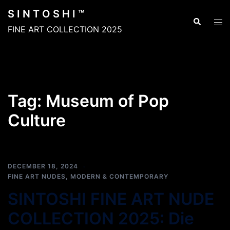
Skip
S I N T O S H I ™
to
Search
Tog
FINE ART COLLECTION 2025
content
men
Tag:
Museum of Pop
Culture
EXCLUSIVE CONTENT
DECEMBER 18, 2024
FINE ART NUDES
,
MODERN & CONTEMPORARY
SINTOSHI FINE ART NUDE
COLLECTION 2025: Die