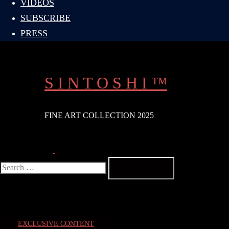
VIDEOS
SUBSCRIBE
PRESS
S I N T O S H I ™
FINE ART COLLECTION 2025
Search
Toggle
menu
Search
for:
EXCLUSIVE CONTENT