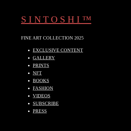
Skip
to
S I N T O S H I ™
content
FINE ART COLLECTION 2025
EXCLUSIVE CONTENT
GALLERY
PRINTS
NFT
BOOKS
FASHION
VIDEOS
SUBSCRIBE
PRESS
Search