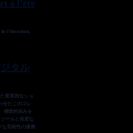
 à l’ère
e l’innovation,
デジタル
させた変革的なショ
合わせたこのコレ
、感情的深みを
I ツールと高度な
クな芸術性の優雅