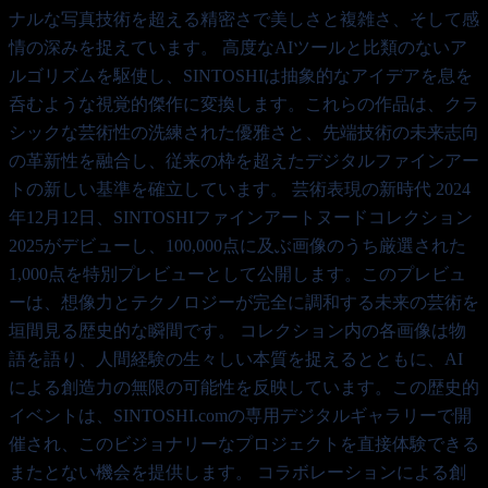
ナルな写真技術を超える精密さで美しさと複雑さ、そして感
情の深みを捉えています。 高度なAIツールと比類のないア
ルゴリズムを駆使し、SINTOSHIは抽象的なアイデアを息を
呑むような視覚的傑作に変換します。これらの作品は、クラ
シックな芸術性の洗練された優雅さと、先端技術の未来志向
の革新性を融合し、従来の枠を超えたデジタルファインアー
トの新しい基準を確立しています。 芸術表現の新時代 2024
年12月12日、SINTOSHIファインアートヌードコレクション
2025がデビューし、100,000点に及ぶ画像のうち厳選された
1,000点を特別プレビューとして公開します。このプレビュ
ーは、想像力とテクノロジーが完全に調和する未来の芸術を
垣間見る歴史的な瞬間です。 コレクション内の各画像は物
語を語り、人間経験の生々しい本質を捉えるとともに、AI
による創造力の無限の可能性を反映しています。この歴史的
イベントは、SINTOSHI.comの専用デジタルギャラリーで開
催され、このビジョナリーなプロジェクトを直接体験できる
またとない機会を提供します。 コラボレーションによる創