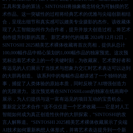
工具和复杂的算法，SINTOSHI将抽象概念转化为可触摸的艺
术作品。这一突破性的过程将经典艺术的优雅与尖端创新相结
合，呈现出细节和真实感可以媲美专业摄影的杰作。该收藏体
现了人工智能如何作为合作者，提升并放大创造过程，将艺术
创作提升到新的高度。 新艺术时代的揭幕 2024年12月12日，
SINTOSHI 2025精美艺术裸体收藏将首次亮相，提供从总计
100,000幅作品中精心策划的1,000幅作品的独家预览。这次预
览标志着艺术史上的一个关键时刻，为收藏家、艺术爱好者和
有远见的人们展示了当技术与想象力交汇时艺术表达可以达到
的大胆再创造。 该系列中的每幅作品都讲述了一个独特的故
事，捕捉了人类体验的原始本质，同时反映了AI增强创造力
的无限潜力。这次预览将在SINTOSHI.com的独家在线画廊中
展示，为人们提供与这一富有远见的项目互动的宝贵机会。
重新定义艺术合作 “这不仅仅是一个艺术收藏——它是对人工
智能如何成为真正创造性伙伴的大胆探索，”SINTOSHI的发
言人解释道。“SINTOSHI 2025精美艺术裸体收藏展示了尖端
AI技术如何重新构想人体形式，并将艺术表达提升到一个新