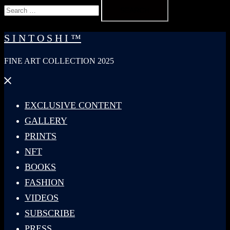
Search
for:
S I N T O S H I ™
FINE ART COLLECTION 2025
Close
menu
EXCLUSIVE CONTENT
GALLERY
PRINTS
NFT
BOOKS
FASHION
VIDEOS
SUBSCRIBE
PRESS