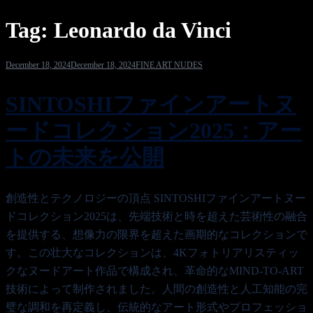
Tag:
Leonardo da Vinci
December 18, 2024
December 18, 2024
FINE ART NUDES
SINTOSHIファインアートヌ
ードコレクション2025：アー
トの未来を公開
創造性とテクノロジーの頂点 SINTOSHIファインアートヌー
ドコレクション2025は、先端技術と時を超えた芸術性の融合
を提供する、想像力の限界を超えた画期的なコレクションで
す。この壮大なコレクションは、4Kフォトリアリスティッ
クなヌードアート作品で構成され、革命的なMIND-TO-ART
技術によって制作されました。人間の創造性と人工知能の完
璧な調和を再定義し、伝統的なアート形式やプロフェッショ