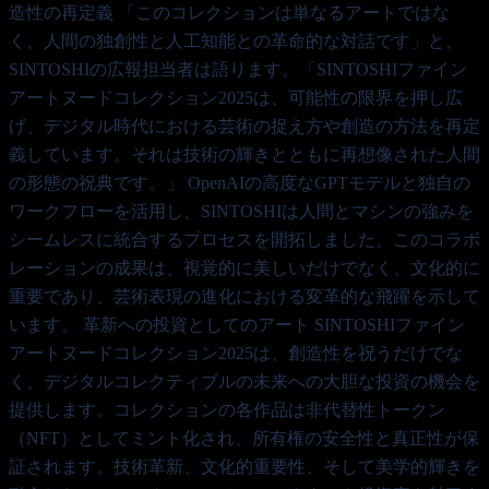
造性の再定義 「このコレクションは単なるアートではな
く、人間の独創性と人工知能との革命的な対話です」と、
SINTOSHIの広報担当者は語ります。「SINTOSHIファイン
アートヌードコレクション2025は、可能性の限界を押し広
げ、デジタル時代における芸術の捉え方や創造の方法を再定
義しています。それは技術の輝きとともに再想像された人間
の形態の祝典です。」 OpenAIの高度なGPTモデルと独自の
ワークフローを活用し、SINTOSHIは人間とマシンの強みを
シームレスに統合するプロセスを開拓しました。このコラボ
レーションの成果は、視覚的に美しいだけでなく、文化的に
重要であり、芸術表現の進化における変革的な飛躍を示して
います。 革新への投資としてのアート SINTOSHIファイン
アートヌードコレクション2025は、創造性を祝うだけでな
く、デジタルコレクティブルの未来への大胆な投資の機会を
提供します。コレクションの各作品は非代替性トークン
（NFT）としてミント化され、所有権の安全性と真正性が保
証されます。技術革新、文化的重要性、そして美学的輝きを