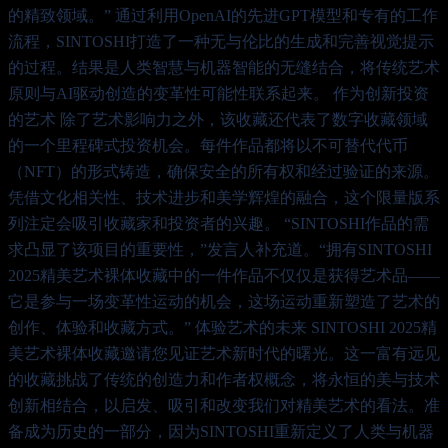
的精致领域。” 通过利用OpenAI的先进GPT模型和专有的工作
流程，SINTOSHI打造了一种无与伦比的生成和完善视觉提示
的过程。结果是人类智慧与机器智能的无缝结合，将传统艺术
原则与AI驱动创造的变革性可能性联系起来。 作为创新投资
的艺术 除了艺术影响力之外，该收藏还代表了数字收藏领域
的一个里程碑式投资机会。每件作品都将以不可替代代币
（NFT）的形式铸造，确保安全的所有权和经过验证的来源。
凭借文化相关性、技术进步和美学辉煌的融合，这个限量版系
列注定会吸引收藏家和投资者的兴趣。 “SINTOSHI作品的需
求凸显了该项目的重要性，”发言人补充道。“拥有SINTOSHI
2025精美艺术裸体收藏中的一件作品不仅仅是获得艺术品——
它是参与一场变革性运动的机会，这场运动重新塑造了艺术的
创作、体验和收藏方式。” 体验艺术的未来 SINTOSHI 2025精
美艺术裸体收藏邀请您见证艺术新时代的曙光。这一富有远见
的收藏挑战了传统的创造力和作者权概念，将永恒的美与技术
创新相结合，以启发、吸引和改变我们对精美艺术的看法。准
备成为历史的一部分，因为SINTOSHI重新定义了人类与机器