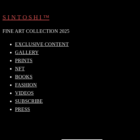
Skip
to
S I N T O S H I ™
content
FINE ART COLLECTION 2025
EXCLUSIVE CONTENT
GALLERY
PRINTS
NFT
BOOKS
FASHION
VIDEOS
SUBSCRIBE
PRESS
Search