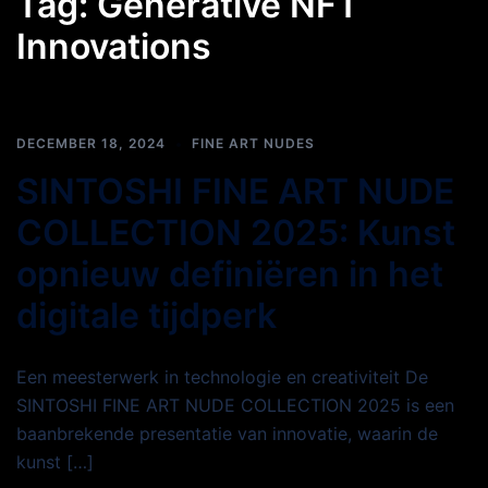
Tag:
Generative NFT
Innovations
DECEMBER 18, 2024
FINE ART NUDES
SINTOSHI FINE ART NUDE
COLLECTION 2025: Kunst
opnieuw definiëren in het
digitale tijdperk
Een meesterwerk in technologie en creativiteit De
SINTOSHI FINE ART NUDE COLLECTION 2025 is een
baanbrekende presentatie van innovatie, waarin de
kunst […]