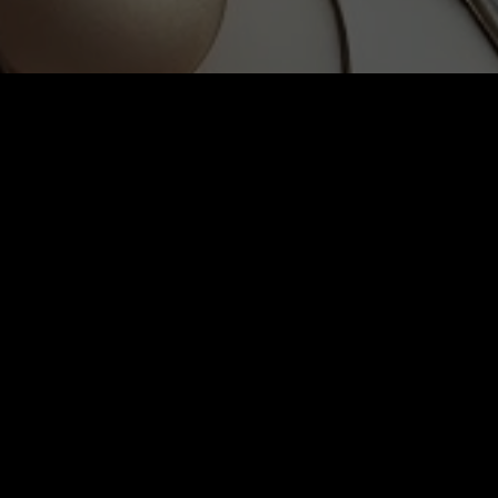
Tag:
Do Ho Su
DECEMBER 18, 2024
FINE ART NUDES
SINTOSHI FINE ART N