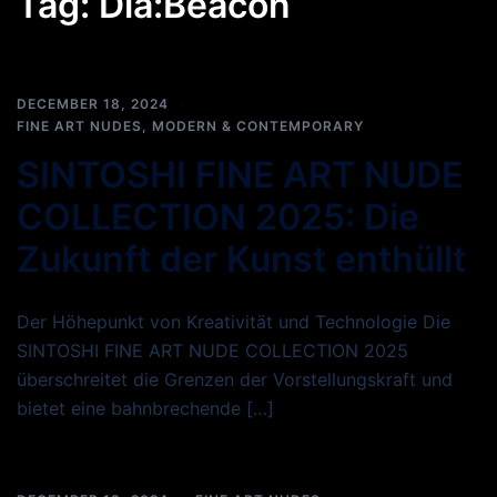
Tag:
Dia:Beacon
DECEMBER 18, 2024
FINE ART NUDES
,
MODERN & CONTEMPORARY
SINTOSHI FINE ART NUDE
COLLECTION 2025: Die
Zukunft der Kunst enthüllt
Der Höhepunkt von Kreativität und Technologie Die
SINTOSHI FINE ART NUDE COLLECTION 2025
überschreitet die Grenzen der Vorstellungskraft und
bietet eine bahnbrechende […]