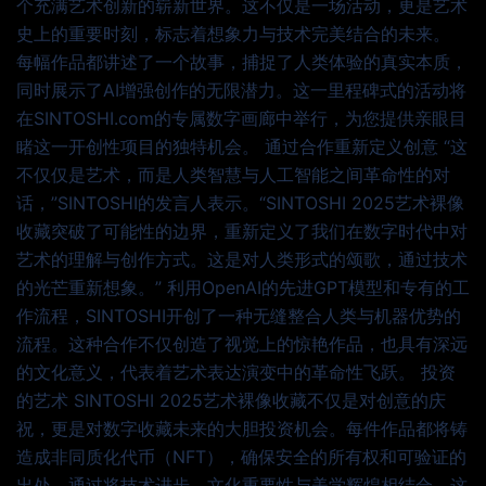
个充满艺术创新的崭新世界。这不仅是一场活动，更是艺术
史上的重要时刻，标志着想象力与技术完美结合的未来。
每幅作品都讲述了一个故事，捕捉了人类体验的真实本质，
同时展示了AI增强创作的无限潜力。这一里程碑式的活动将
在SINTOSHI.com的专属数字画廊中举行，为您提供亲眼目
睹这一开创性项目的独特机会。 通过合作重新定义创意 “这
不仅仅是艺术，而是人类智慧与人工智能之间革命性的对
话，”SINTOSHI的发言人表示。“SINTOSHI 2025艺术裸像
收藏突破了可能性的边界，重新定义了我们在数字时代中对
艺术的理解与创作方式。这是对人类形式的颂歌，通过技术
的光芒重新想象。” 利用OpenAI的先进GPT模型和专有的工
作流程，SINTOSHI开创了一种无缝整合人类与机器优势的
流程。这种合作不仅创造了视觉上的惊艳作品，也具有深远
的文化意义，代表着艺术表达演变中的革命性飞跃。 投资
的艺术 SINTOSHI 2025艺术裸像收藏不仅是对创意的庆
祝，更是对数字收藏未来的大胆投资机会。每件作品都将铸
造成非同质化代币（NFT），确保安全的所有权和可验证的
出处。通过将技术进步、文化重要性与美学辉煌相结合，这