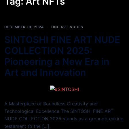
Tag:
Art NFTs
DECEMBER 19, 2024
FINE ART NUDES
SINTOSHI FINE ART NUDE
COLLECTION 2025:
Pioneering a New Era in
Art and Innovation
A Masterpiece of Boundless Creativity and
Technological Excellence The SINTOSHI FINE ART
NUDE COLLECTION 2025 stands as a groundbreaking
testament to the […]