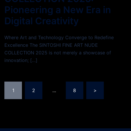
Pioneering a New Era in
Digital Creativity
Where Art and Technology Converge to Redefine
Excellence The SINTOSHI FINE ART NUDE
COLLECTION 2025 is not merely a showcase of
innovation; […]
Posts
1
2
…
8
>
pagination