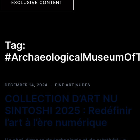
EXCLUSIVE CONTENT
Tag:
#ArchaeologicalMuseumOfT
DECEMBER 14, 2024
FINE ART NUDES
COLLECTION D’ART NU
SINTOSHI 2025 : Redéfinir
l’art à l’ère numérique