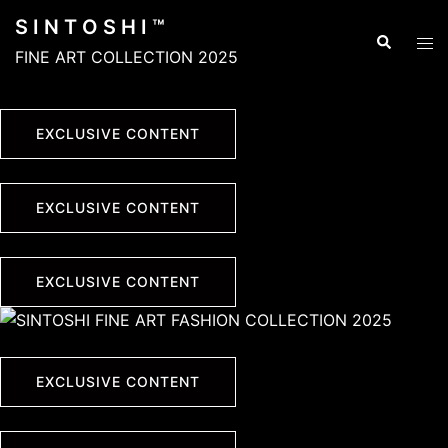
Skip
S I N T O S H I ™
to
Search
Tog
FINE ART COLLECTION 2025
content
men
EXCLUSIVE CONTENT
EXCLUSIVE CONTENT
EXCLUSIVE CONTENT
EXCLUSIVE CONTENT