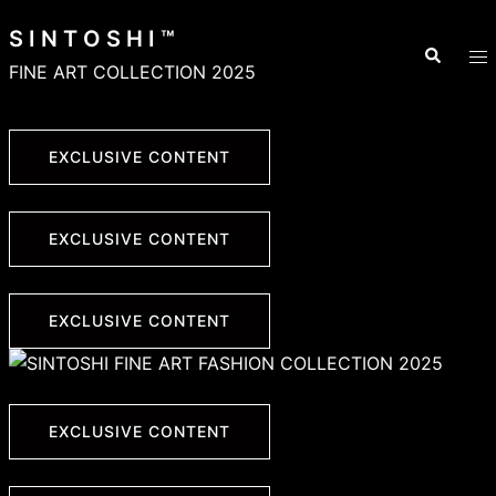
Skip
S I N T O S H I ™
to
Search
To
FINE ART COLLECTION 2025
content
me
EXCLUSIVE CONTENT
EXCLUSIVE CONTENT
EXCLUSIVE CONTENT
EXCLUSIVE CONTENT